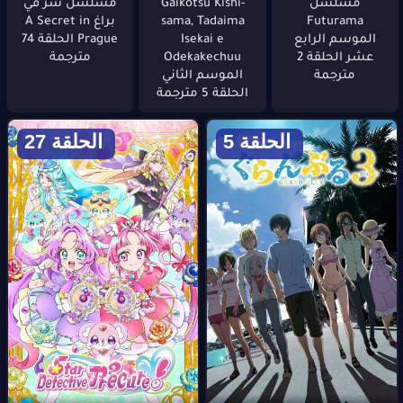
مسلسل
Gaikotsu Kishi-
مسلسل سر في
Futurama
sama, Tadaima
براغ A Secret in
الموسم الرابع
Isekai e
Prague الحلقة 74
عشر الحلقة 2
Odekakechuu
مترجمة
مترجمة
الموسم الثاني
الحلقة 5 مترجمة
الحلقة 5
الحلقة 27