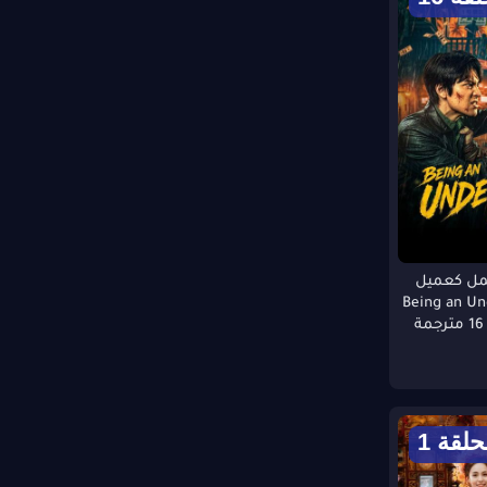
ل كعميل
Being an Unde
حلقة 1