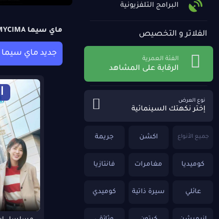
البرامج التلفزيونية
ماي سيما MYCIMA وي سيما WECIMA
الفلاتر و التخصيص
جديد ماي سيما
الفئة العمرية
الرقابة على المشاهد
ا
نوع العرض
إختر نكهتك السينمائية
اكشن
جريمة
جميع الأنواع
كوميديا
مغامرات
فانتازيا
عائلي
سيرة ذاتية
كوميدي