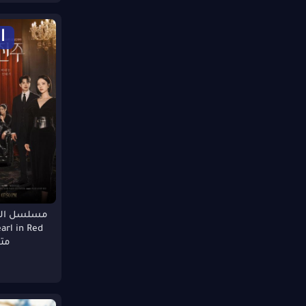
خيال
غنائى
أنيميشن
1080p HDTS
1080p BRRip
ا
الغموض
720p HC HDRip
TVRip
1080p FHDRip
720p BRRip
HDRip
720p DVD
720p DVDSCR
BRRip
720p BDRip
72
1080p HC HDRip
720p HDRip
مسلسل اللؤ
720 DVDRip
480p WEBRip
مت
720p WEB
Bloray
DVDSCR
480p HD