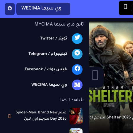
وي سيما WECIMA
تابع ماي سيما MYCIMA
تويتر / Twitter
تيليجرام / Telegram
فيس بوك / Facebook
M
وي سيما WECIMA
شاهد ايضا
فيلم Spider-Man: Brand New
ون لاين
فيلم برشامة 2026 اون لاين
Day 2026 مترجم اون لاين