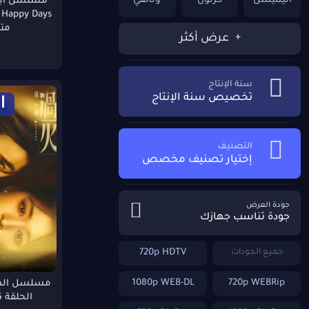
انيميشن
كرتون
وثائقي
مسلسل ايا
مت
عرض أكثر
دراما
موسيقي
رياضة
اثارة
رومانسي
رعب
سنة الإنتاج
تخصيص سنة الإنتاج
ا
غموض
خيال علمي
حربي
التصنيف
تاريخي
حروب
ويسترن
إختيار تصنيف مخصص
رياضي
قصير
Reality-TV
جودة العرض
جودة تناسب جهازك
n/A
1080p Bluray
ﺗﺸﻮﻳﻖ
720p HDTV
جميع الجودات
ﺗﺸﻮﻳﻖ ﻭﺇﺛﺎﺭﺓ
ديني
Talk-Show
1080p WEB-DL
720p WEBRip
الحلقة 26 مترجمة