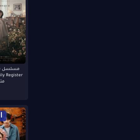
مسلسل سج
مت
ا