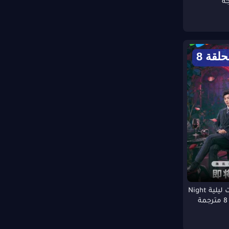
ة
حلقة 8
مسلسل حكايات ليلية Night