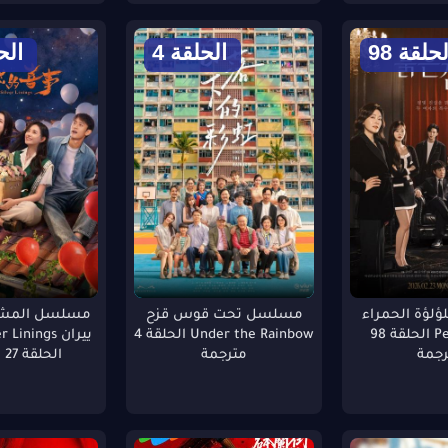
لحلقة 98
الحلقة 4
الحل
لؤة الحمراء
مسلسل تحت قوس قزح
مسلسل المشر
Pearl in Red الحلقة 98
Under the Rainbow الحلقة 4
ييران inings
رجمة
مترجمة
الحلقة 27 مترجمة