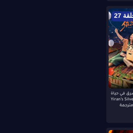
قة 27
ق في حياة
Yiran’s Silver L