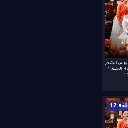
بوس الشعر
Hairpin Flowers الحلقة 1
ة
قة 12