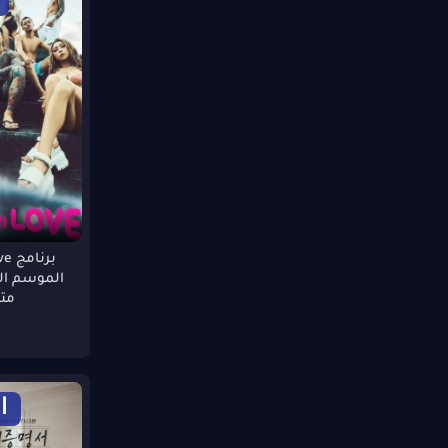
720p PreDvD
WEBRip SCr
1080p DVDRip
1080p PreDVD
1080p HD-TS
1080p WEBDL
CAM-RIP
1080p CAM-Rip
1080 WEB-DL
1080 WEBRip
WEBRp
1080p HD-CAM
برن
720p WEBRp
720p.CAMRip
مت
ا