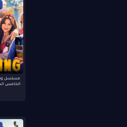
720p WEBRrip
BDRip
DVBRip
HC HDRip
1080p WEB
DSR
1080p BRip
1080p DVDSCR
HDTVRip
1080p HC WEB-DL
1080p WEBSCR
DSRip
الخامس الحلقة 5 
720p WEBRi
720p HD CAM
1080p DVD
480p WEB-DL
480p HDTV
1080 Bluray
PreDVDRip
720p DVDRip