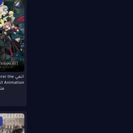
720p PreDvD
WEBRip SCr
1080p DVDRip
1080p PreDVD
1080p HD-TS
1080p WEBDL
CAM-RIP
1080p CAM-Rip
1080 WEB-DL
1080 WEBRip
WEBRp
1080p HD-CAM
انمي  the
720p WEBRp
720p.CAMRip
مت