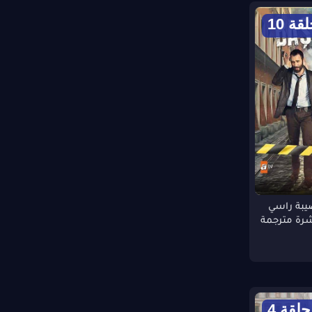
قة 10
بة راسي
حلقة 4