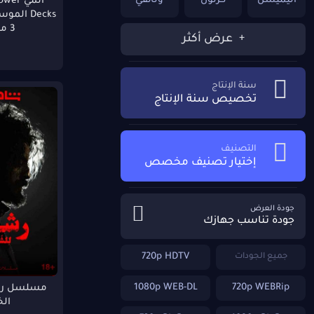
انيميشن
كرتون
وثائقي
انمي r
Decks الم
3 مترجمة
عرض أكثر
دراما
موسيقي
رياضة
اثارة
رومانسي
رعب
سنة الإنتاج
تخصيص سنة الإنتاج
غموض
خيال علمي
حربي
التصنيف
تاريخي
حروب
ويسترن
إختيار تصنيف مخصص
رياضي
قصير
Reality-TV
جودة العرض
جودة تناسب جهازك
n/A
1080p Bluray
ﺗﺸﻮﻳﻖ
720p HDTV
جميع الجودات
ﺗﺸﻮﻳﻖ ﻭﺇﺛﺎﺭﺓ
ديني
Talk-Show
1080p WEB-DL
720p WEBRip
مسلسل رش
ال