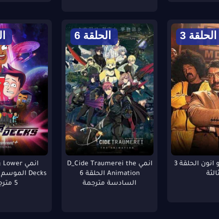
الحلقة 3
الحلقة 6
ال
مسلسل كرو انون الحلقة 3
انمي D_Cide Traumerei the
انمي ower
ثالثة
Animation الحلقة 6
Decks الموس
السادسة مترجمة
5 مترجمة