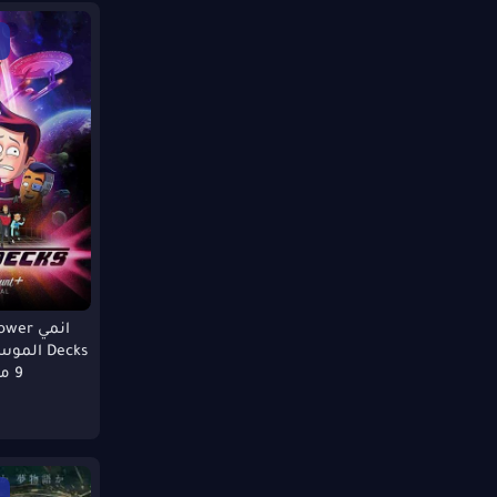
720p WEBRrip
BDRip
DVBRip
HC HDRip
1080p WEB
DSR
1080p BRip
1080p DVDSCR
HDTVRip
1080p HC WEB-DL
1080p WEBSCR
DSRip
انمي r
720p WEBRi
720p HD CAM
Decks ال
9 مترجمة
1080p DVD
480p WEB-DL
480p HDTV
1080 Bluray
PreDVDRip
720p DVDRip