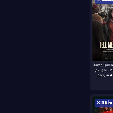
Dime Quién So:
Mistress of War الموسم
حلقة 3