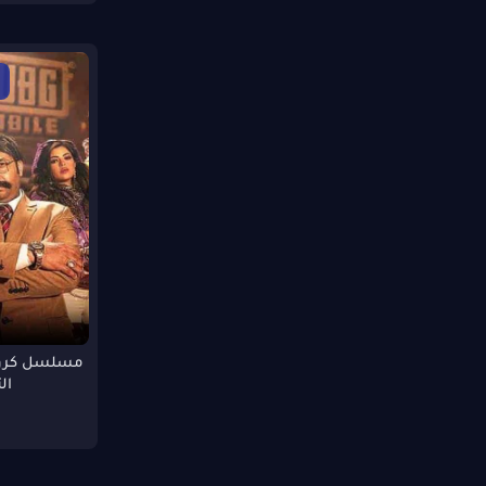
خيال
غنائى
أنيميشن
1080p HDTS
1080p BRRip
الغموض
720p HC HDRip
TVRip
1080p FHDRip
720p BRRip
HDRip
720p DVD
720p DVDSCR
BRRip
720p BDRip
72
1080p HC HDRip
720p HDRip
720 DVDRip
480p WEBRip
ال
720p WEB
Bloray
DVDSCR
480p HD