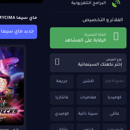
البرامج التلفزيونية
ماي سيما MYCIMA وي سيما WECIMA
الفلاتر و التخصيص
جديد ماي سيما
الفئة العمرية
الرقابة على المشاهد
نوع العرض
إختر نكهتك السينمائية
اكشن
جريمة
جميع الأنواع
كوميديا
مغامرات
فانتازيا
عائلي
سيرة ذاتية
كوميدي